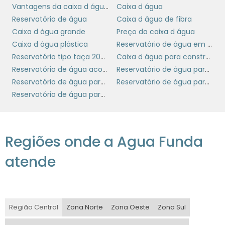
Vantagens da caixa d água de plástico
Caixa d água
locais onde a resistência a produtos químicos
Reservatório de água
Caixa d água de fibra
é necessária. Elas são leves e fáceis de
Caixa d água grande
Preço da caixa d água
transportar, mas podem ser mais caras em
Caixa d água plástica
Reservatório de água em polietileno
comparação com as de polietileno.
Reservatório tipo taça 20000 litros
Caixa d água para construção
Caixas de Concreto:
Extremamente
Reservatório de água acoplado
Reservatório de água para armazenamento
robustas, as caixas de concreto são indicadas
Reservatório de água para construção
Reservatório de água para indústria
para grandes volumes de armazenamento e
Reservatório de água para uso residencial
para locais onde a durabilidade é uma
prioridade. Elas são pesadas e requerem uma
base sólida para instalação, mas oferecem
Regiões onde a Agua Funda
excelente resistência a condições climáticas
adversas.
atende
Caixas Metálicas:
Utilizadas principalmente
em aplicações industriais, as caixas metálicas
são altamente resistentes e podem suportar
Região Central
Zona Norte
Zona Oeste
Zona Sul
grandes pressões. No entanto, elas podem ser