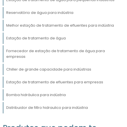
apenas uma necessidade operacional, mas
também uma estratégia de negócios
Reservatório de água para indústria
inteligente.
Melhor estação de tratamento de efluentes para indústria
TECNOLOGIAS AVANÇADAS EM
TRATAMENTO DE ÁGUA
Estação de tratamento de água
As tecnologias avançadas em tratamento de
Fornecedor de estação de tratamento de água para
empresas
água têm revolucionado a forma como as
indústrias gerenciam seus recursos hídricos.
Chiller de grande capacidade para indústrias
eficiência
Com um crescente foco em
e
sustentabilidade
, essas inovações
Estação de tratamento de efluentes para empresas
oferecem soluções eficazes para atender às
demandas industriais modernas.
Bomba hidráulica para indústria
Entre as tecnologias mais utilizadas, destaca-
Distribuidor de filtro hidraulico para indústria
osmose reversa
se a
, um processo que
remove impurezas e contaminantes da água,
garantindo alta qualidade e pureza. A