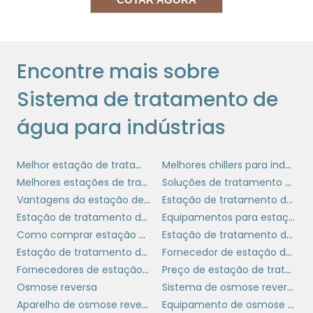
eficientes para tratar águas residuais
industriais complexas. Essas tecnologias
permitem a remoção de poluentes orgânicos
e inorgânicos, atendendo a rigorosos padrões
Encontre mais sobre
ambientais.
Sistema de tratamento de
Investir em tecnologias avançadas de
água para indústrias
tratamento de água não apenas garante a
conformidade com as normas ambientais,
vantagens
mas também proporciona
Melhor estação de tratamento de efluentes para indústria
Melhores chillers para indústrias
econômicas
, reduzindo custos de operação
Melhores estações de tratamento de água do mercado
Soluções de tratamento de água com osmose reversa
e manutenção. Com isso, as indústrias podem
Vantagens da estação de tratamento de efluentes
Estação de tratamento de água
otimizar seus processos e aumentar sua
Estação de tratamento de efluentes
Equipamentos para estação de tratamento de água
competitividade no mercado.
Como comprar estação de tratamento de efluentes
Estação de tratamento de efluentes para empresas
Estação de tratamento de água para pequenas indústrias
Fornecedor de estação de tratamento de água para empresas
BENEFÍCIOS ECONÔMICOS E
Fornecedores de estação de tratamento de efluentes
Preço de estação de tratamento de efluentes industrial
AMBIENTAIS
Osmose reversa
Sistema de osmose reversa
Aparelho de osmose reversa
Equipamento de osmose reversa
Os sistemas de tratamento de água