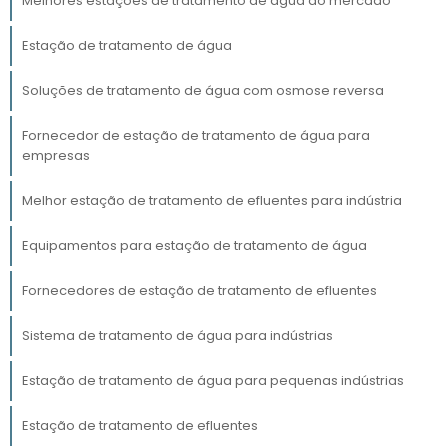
Melhores estações de tratamento de água do mercado
Em termos econômicos, investir em estações
Estação de tratamento de água
de tratamento de água de qualidade pode
economias significativas
resultar em
a
Soluções de tratamento de água com osmose reversa
longo prazo. A redução de doenças
relacionadas à água diminui os custos de
Fornecedor de estação de tratamento de água para
saúde pública, enquanto o fornecimento
empresas
contínuo de água tratada apoia o
Melhor estação de tratamento de efluentes para indústria
desenvolvimento econômico e social.
Em suma, as estações de tratamento de água
Equipamentos para estação de tratamento de água
são fundamentais para garantir a saúde
Fornecedores de estação de tratamento de efluentes
pública, proteger o meio ambiente e
promover o desenvolvimento sustentável,
Sistema de tratamento de água para indústrias
destacando sua importância crítica em
nossa sociedade.
Estação de tratamento de água para pequenas indústrias
COMO FUNCIONAM AS ESTAÇÕES
Estação de tratamento de efluentes
DE TRATAMENTO