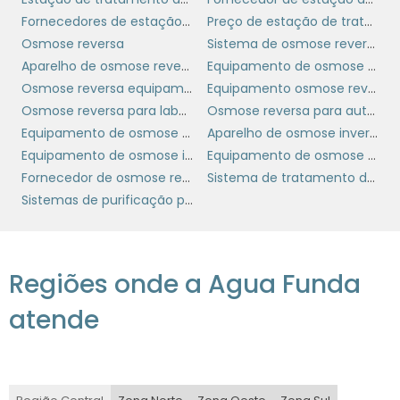
consumo.
Fornecedores de estação de tratamento de efluentes
Preço de estação de tratamento de efluentes industrial
Osmose reversa
Sistema de osmose reversa
Finalmente, a água tratada é armazenada
Aparelho de osmose reversa
Equipamento de osmose reversa
em reservatórios e distribuída através de uma
Osmose reversa equipamento
Equipamento osmose reversa
rede de tubulações para residências,
Osmose reversa para laboratório
Osmose reversa para autoclave
indústrias e outros usuários. As estações de
Equipamento de osmose reversa industrial
Aparelho de osmose inversa
tratamento modernas incorporam
Equipamento de osmose inversa
Equipamento de osmose reversa para laboratorio
tecnologias avançadas e sistemas de
Fornecedor de osmose reversa para indústria
Sistema de tratamento de água para indústrias
monitoramento em tempo real para garantir
Sistemas de purificação por osmose reversa
a eficiência e a segurança do processo,
adaptando-se às necessidades específicas
de cada comunidade.
Regiões onde a Agua Funda
TECNOLOGIAS INOVADORAS NO
TRATAMENTO DE ÁGUA
atende
As tecnologias inovadoras no tratamento de
água estão revolucionando a forma como
garantimos o acesso a água potável de