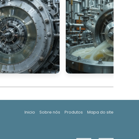
e
m
s
e
s
s
e
,
o
Inicio
Sobre nós
Produtos
Mapa do site
o
e
s