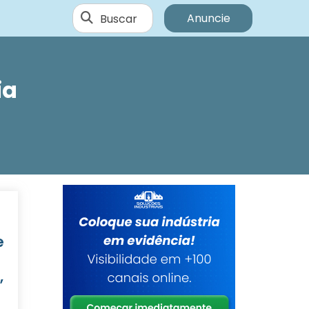
Buscar
Anuncie
ia
e
,