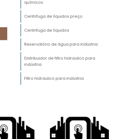
s
químicos
,
Centrifuga de líquidos preço
Centrifuga de líquidos
a
Reservatório de água para indústria
s
Distribuidor de filtro hidraulico para
u
indústria
Filtro hidraulico para indústria
e
s
r