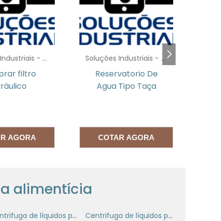
a
o
Soluções Industriais - AC
Soluções Industriais - AC
vatorio De
Serviço de
Bom
r
Tipo Taça
manutenção de
é
bomba hidráulica
a
s
AR AGORA
COTAR AGORA
o
e
ia alimentícia
Centrifuga de líquidos para indústria alimentícia
Centrifuga de líquidos para indústrias
s