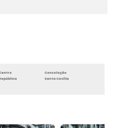
o
e
e
o
a
a
Centro
Consolação
República
Santa Cecília
r
,