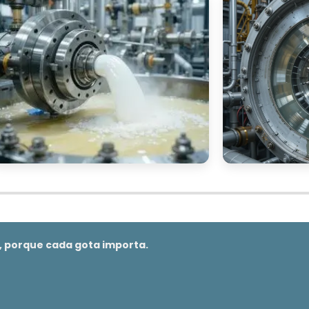
entar a produtividade
, pois permitem processos d
so significa que as empresas podem produzir mais e
acionais e aumentando a capacidade de resposta à
o de desperdícios
. As centrífugas são capazes d
a, seriam descartados, permitindo que esses materiai
 Isso não apenas melhora a eficiência econômica, ma
tentáveis.
conformidade com os rigorosos padrões d
o remover impurezas e contaminantes de forma eficaz
s regulamentações sanitárias, protegendo a saúde d
o, porque cada gota importa.
inovação de produtos
 à
. Ao permitir a manipulaçã
s, as empresas podem desenvolver novos produtos 
ortfólio e atendendo às necessidades dos consumidore