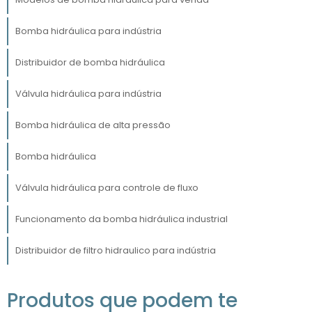
negócios alcancem seus objetivos de
eficiência e sustentabilidade.
Bomba hidráulica para indústria
FATORES QUE INFLUENCIAM O
Distribuidor de bomba hidráulica
PREÇO DAS BOMBAS HIDRÁULICAS
Válvula hidráulica para indústria
O preço das bombas hidráulicas pode variar
significativamente com base em diversos
Bomba hidráulica de alta pressão
fatores, sendo crucial para os compradores
compreenderem esses elementos ao
Bomba hidráulica
considerar uma aquisição.
Válvula hidráulica para controle de fluxo
Um dos principais fatores que influenciam o
tipo de bomba
custo é o
. Existem diferentes
Funcionamento da bomba hidráulica industrial
modelos, como bombas de deslocamento
positivo, centrífugas e de engrenagem, cada
Distribuidor de filtro hidraulico para indústria
uma com características e aplicações
específicas que impactam diretamente o
Produtos que podem te
preço.