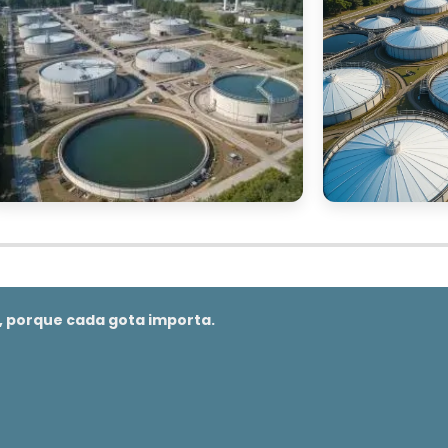
ar o estado das conexões e das tampas, garantindo qu
egularmente a caixa em busca de rachaduras ou outro
aros ou substituição. Manter a caixa d'água coberta 
ajudar a prolongar sua vida útil e preservar a qualidad
lástica pode oferecer anos de serviço confiável
uro e eficiente para residências e comércios.
D'ÁGUA PLÁSTICA
o, porque cada gota importa.
caixa d'água plástica
ir uma
é um passo crucial par
o produto. Existem diversas opções no mercado, desd
is de construção até plataformas online que oferece
 contar com o suporte de vendedores experientes qu