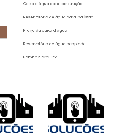
Caixa d água para construção
e
s
Reservatório de água para indústria
e
Preço da caixa d água
s
Reservatório de água acoplado
m
Bomba hidráulica
a
m
e
l
e