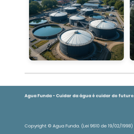
Durante a limpeza, é importante verific
estejam em perfeitas condições.
Além disso, é importante inspecionar r
sinais de desgaste que possam exigir rep
protegida contra a luz solar direta pode 
da água.
Com esses cuidados, a caixa d'água p
garantindo um abastecimento de água seg
ONDE COMPRAR CAIXA 
Agua Funda - Cuidar da água é cuidar do futur
Encontrar o fornecedor ideal para adquir
garantir a qualidade e a durabilidade d
lojas físicas especializadas em materia
uma vasta gama de modelos e marcas.
Copyright © Agua Funda. (Lei 9610 de 19/02/1998)
Ao optar por lojas físicas, é possível