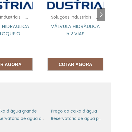
a
Soluções Industriais - AC
Soluções Industriais - AC
a
 HIDRÁULICA
VÁLVULA HIDRÁULICA
VÁL
a
BLOQUEIO
5 2 VIAS
R
m
e
AR AGORA
COTAR AGORA
m
a
a
l
ixa d água grande
Preço da caixa d água
Reservatório de água acoplado
Reservatório de água para armazenamento
e
a