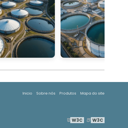
e
s
e
e
,
Inicio
Sobre nós
Produtos
Mapa do site
a
e
m
W3C
W3C
e