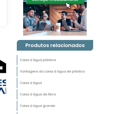
Produtos relacionados
r
Caixa d água plástica
l
é
Vantagens da caixa d água de plástico
a
Caixa d água
a
Caixa d água de fibra
s
e
Caixa d água grande