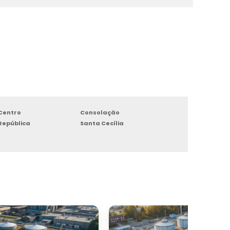
r
r
o
Centro
Consolação
República
Santa Cecília
s
m
à
a
a