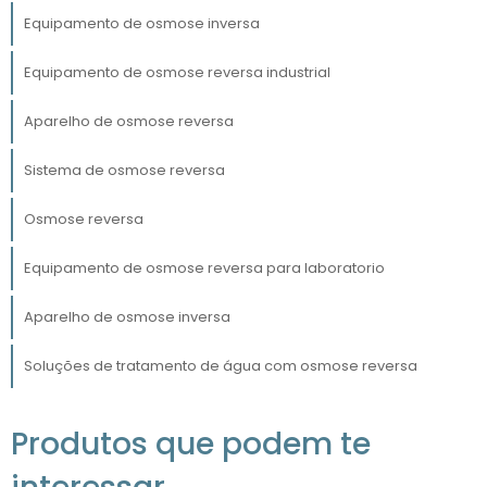
otimizar seus recursos hídricos.
Equipamento de osmose inversa
Com o aumento das preocupações
Equipamento de osmose reversa industrial
ambientais e a necessidade de atender a
regulamentações rigorosas de qualidade da
Aparelho de osmose reversa
água, o investimento em um sistema de
Sistema de osmose reversa
osmose reversa se torna cada vez mais
relevante.
Osmose reversa
Este equipamento não só assegura a pureza
Equipamento de osmose reversa para laboratorio
da água, mas também contribui para a
redução do impacto ambiental, ao minimizar
Aparelho de osmose inversa
o uso de produtos químicos e o desperdício
de água.
Soluções de tratamento de água com osmose reversa
FUNCIONAMENTO E BENEFÍCIOS
DA OSMOSE REVERSA
Produtos que podem te
O princípio de funcionamento do